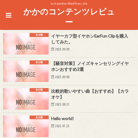
Just another WordPress site
かかのコンテンツレビュ
ー
未分類
イヤーカフ型イヤホンEarFun Clipを購入
してみた。
2025.09.09
未分類
【騒音対策】ノイズキャンセリングイヤ
ホンおすすめ2選
2025.09.08
未分類
比較的歌いやすい曲【おすすめ】【カラ
オケ】
2025.08.31
未分類
Hello world!
2022.01.22