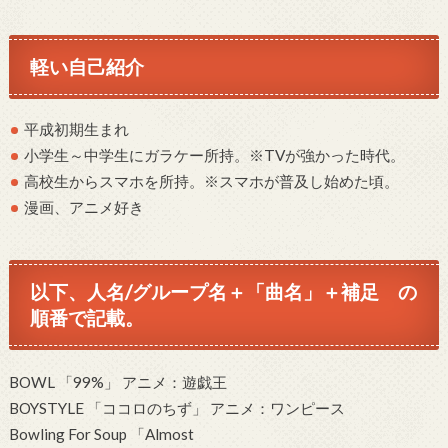
軽い自己紹介
平成初期生まれ
小学生～中学生にガラケー所持。※TVが強かった時代。
高校生からスマホを所持。※スマホが普及し始めた頃。
漫画、アニメ好き
以下、
人名/グループ名＋「曲名」＋補足
の
順番で記載。
BOWL 「99%」 アニメ：遊戯王
BOYSTYLE 「ココロのちず」 アニメ：ワンピース
Bowling For Soup 「Almost