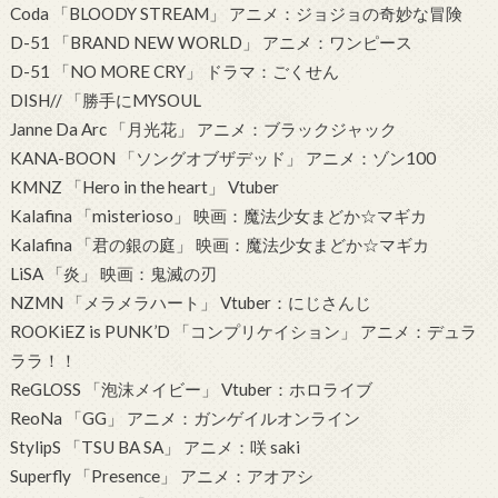
Coda 「BLOODY STREAM」 アニメ：ジョジョの奇妙な冒険
D-51 「BRAND NEW WORLD」 アニメ：ワンピース
D-51 「NO MORE CRY」 ドラマ：ごくせん
DISH// 「勝手にMYSOUL
Janne Da Arc 「月光花」 アニメ：ブラックジャック
KANA-BOON 「ソングオブザデッド」 アニメ：ゾン100
KMNZ 「Hero in the heart」 Vtuber
Kalafina 「misterioso」 映画：魔法少女まどか☆マギカ
Kalafina 「君の銀の庭」 映画：魔法少女まどか☆マギカ
LiSA 「炎」 映画：鬼滅の刃
NZMN 「メラメラハート」 Vtuber：にじさんじ
ROOKiEZ is PUNK’D 「コンプリケイション」 アニメ：デュラ
ララ！！
ReGLOSS 「泡沫メイビー」 Vtuber：ホロライブ
ReoNa 「GG」 アニメ：ガンゲイルオンライン
StylipS 「TSU BA SA」 アニメ：咲 saki
Superfly 「Presence」 アニメ：アオアシ