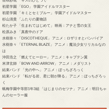
佐咲紗花 「キスのひとつで
初星学園 「EGO」 学園アイドルマスター
初星学園 「キミとセミブルー」 学園アイドルマスター
杉山清貴 「ふたりの夏物語
松たか子 「生まれてはじめて」 映画：アナと雪の女王
松原みき 「真夜中のドア
水樹奈々 「DISCOTHEQUE」 アニメ：ロザリオとバンパイア
水樹奈々 「ETERNAL BLAZE」 アニメ：魔法少女リリカルなの
は
沖田浩之 「燃えてヒーロー」 アニメ：キャプテン翼
米津玄師 「BOW AND ARROW」 アニメ：メダリスト
結束バンド 「光の中へ」 アニメ：ぼっちざろっく
結束バンド 「転がる岩、君に朝が降る」 アニメ：ぼっちざろっ
く
蝋梅学園中等部1年3組 「はじまりのセツナ」 アニメ：明日ちゃ
んのセーラー服