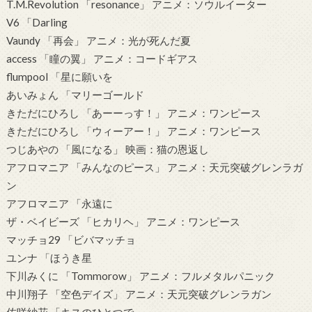
T.M.Revolution 「resonance」 アニメ：ソウルイーター
V6 「Darling
Vaundy 「再会」 アニメ：光が死んだ夏
access 「瞳の翼」 アニメ：コードギアス
flumpool 「星に願いを
あいみょん 「マリーゴールド
きただにひろし 「あーーっす！」 アニメ：ワンピース
きただにひろし 「ウィーアー！」 アニメ：ワンピース
つじあやの 「風になる」 映画：猫の恩返し
アフロマニア 「みんなのピース」 アニメ：天元突破グレンラガ
ン
アフロマニア 「永遠に
ザ・ベイビーズ 「ヒカリヘ」 アニメ：ワンピース
マッチョ29 「ビバマッチョ
ユンナ 「ほうき星
下川みくに 「Tommorow」 アニメ：フルメタルパニック
中川翔子 「空色デイズ」 アニメ：天元突破グレンラガン